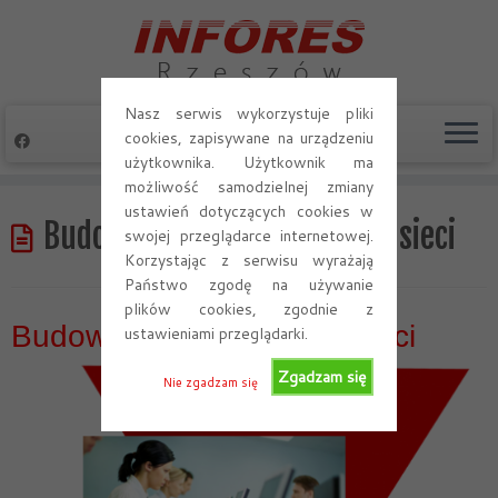
Nasz serwis wykorzystuje pliki
cookies, zapisywane na urządzeniu
użytkownika. Użytkownik ma
możliwość samodzielnej zmiany
Skip
ustawień dotyczących cookies w
to
Budowanie i projektowanie sieci
swojej przeglądarce internetowej.
content
Korzystając z serwisu wyrażają
Państwo zgodę na używanie
plików cookies, zgodnie z
Budowa i projektowanie sieci
ustawieniami przeglądarki.
Zgadzam się
Nie zgadzam się