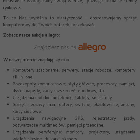
nieustannie wzbogacamy swoją wiedzę, poznając aktualne trendy
rynkowe.
To co Nas wyróżnia to elastyczność – dostosowujemy sprzęt
komputerowy do Twoich potrzeb i oczekiwań.
Zobacz nasze aukcje allegro:
W naszej ofercie znajdują się m.in:
Komputery stacjonarne, serwery, stacje robocze, komputery
all-in-one.
Pozdzepoły komputerowe: płyty główne, procesory, pamięci,
dyski i napędy, karty rozszerzeń, obudowy, itp.
Urządzenia mobilne: notebooki, tablety, smartfony.
Sprzęt sieciowy: m.in. routery, switche, okablowanie, anteny,
karty sieciowe.
Urządzenia nawigacyjne GPS, rejestratory jazdy,
odtwarzacze multimediów, pamięci przenośne.
Urządzenia peryferyjne: monitory, projektory, urządzenia
wielofunkcyjne, drukarki, skanery.