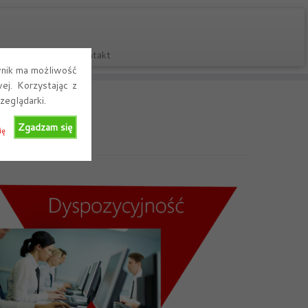
Usługi
Kontakt
wnik ma możliwość
ej. Korzystając z
zeglądarki.
Zgadzam się
ię