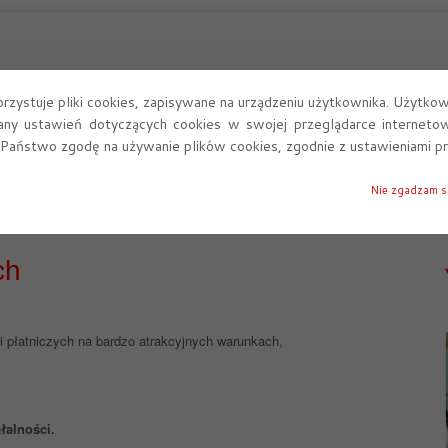
Nasza oferta
Serwis
Kasy fiskalne
Monitoring
rzystuje pliki cookies, zapisywane na urządzeniu użytkownika. Użytko
any ustawień dotyczących cookies w swojej przeglądarce internetow
 Państwo zgodę na używanie plików cookies, zgodnie z ustawieniami pr
łatniczych
Nie zgadzam s
ch
i płatniczych na bardzo atrakcyjnych warunkach,
łalności.